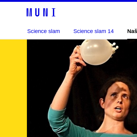
Science slam
Science slam 14
Naš