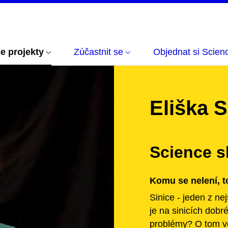
e projekty
Zúčastnit se
Objednat si Scien
Eliška 
Science s
Komu se nelení, t
Sinice - jeden z ne
je na sinicích dob
problémy? O tom v