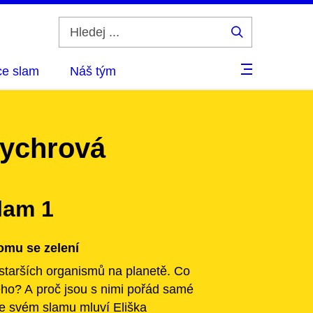
Hledej
...
ce slam
Náš tým
Sychrová
lam 1
omu se zelení
jstarších organismů na planetě. Co
rého? A proč jsou s nimi pořád samé
e svém slamu mluví Eliška