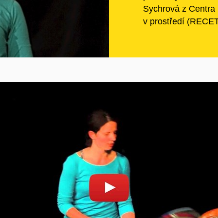
Sychrová
z
Centra 
v prostředí (RECE
Povolit cookies a přehrát
Otevřít na youtube.co