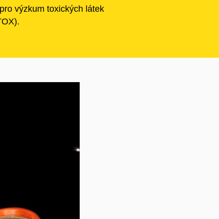
pro výzkum toxických látek
TOX).
m