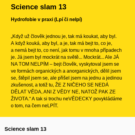
Science slam 13
Hydrofobie v praxi (Lpí či nelpí)
„Když už člověk jednou je, tak má koukat, aby byl.
A když kouká, aby byl, a je, tak má bejt to, co je,
a nemá bejt to, co není, jak tomu v mnoha případech
je. Já jsem byl mockrát na světě... Mockrát... Ale JÁ
NA TOM NELPÍM – bejt člověk, vyskytoval jsem se
ve formách organických a anorganických, dělil jsem
se, štěpil jsem se, ale přišel jsem na jednu a jedinou
zkušenost, a totiž tu, ŽE Z NIČEHO SE NEDÁ
DĚLAT VĚDA, ANI Z VĚDY NE, NATOŽ PAK ZE
ŽIVOTA.“ A tak si trochu neVĚDECKY povykládáme
o tom, na čem neLPÍT.
Science slam 13