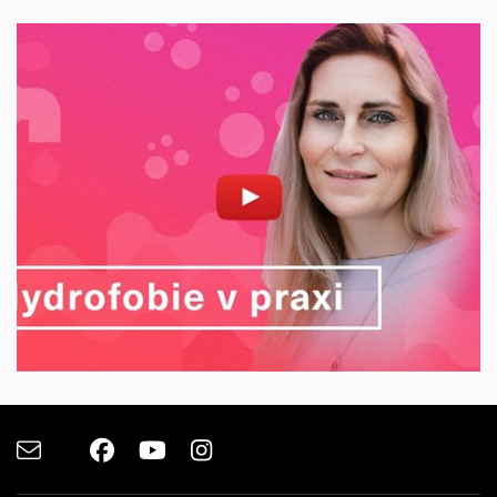
Povolit cookies a přehrát
Otevřít na youtube.com
e-
Facebook
Youtube
Instagram
Email
mail